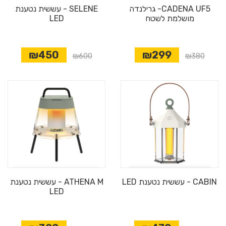
CADENA UF5- גרילנדה
SELENE - עששית נטענת
מושלמת לשטח
LED
₪450
₪299
מבצע
₪600
₪380
CABIN - עששית נטענת LED
ATHENA M - עששית נטענת
LED