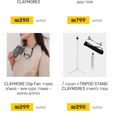
אזורי נטען
CLAYMORE3
₪290
₪799
₪350
₪950
TRIPOD STAND+ חצובה /
מאוורר CLAYMORE Clip Fan
עמוד לתאורה CLAYMORE3
- מאוורר טקטי אישי - מושלם
לחיילים וחיילות
₪299
₪290
מבצע
₪350
₪350