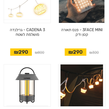
3FACE MINI - פנס תאורה
CADENA 3 - גרילנדה
קטן ודק
מושלמת לשטח
₪290
₪290
מבצע
₪800
₪300