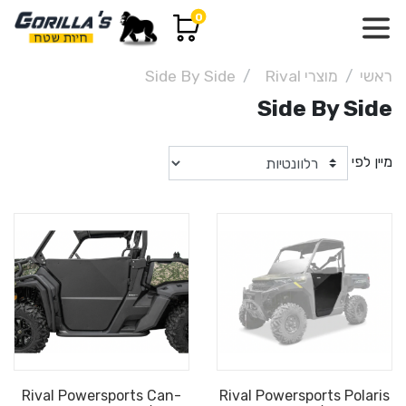
0
ראשי
מוצרי Rival
Side By Side
Side By Side
מיין לפי
Rival Powersports Can-
Rival Powersports Polaris