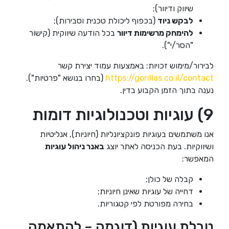
שיווק ודיוור);
לבקש ניוד
(בכפוף ליכולת טכנית וסבירות);
להימחק מרשימות דיוור
בכל הודעה שיווקית (קישור
"הסר/י").
לבירור/מימוש זכויות: באמצעות עמוד יצירת קשר
https://gorillas.co.il/contact
(בחרו בנושא "פרטיות").
נענה בתוך הזמן הקבוע בדין.
9) עוגיות וטכנולוגיות דומות
אנו משתמשים בעוגיות פונקציונליות (חיוניות), אנליטיות
ושיווקיות. בעת הכניסה לאתר יוצג
באנר ניהול עוגיות
המאפשר:
קבלה של כולן;
דחייה של עוגיות שאינן חיוניות;
בחירה מפורטת לפי קטגוריות.
טבלת עוגיות (דוגמה – להתאמה