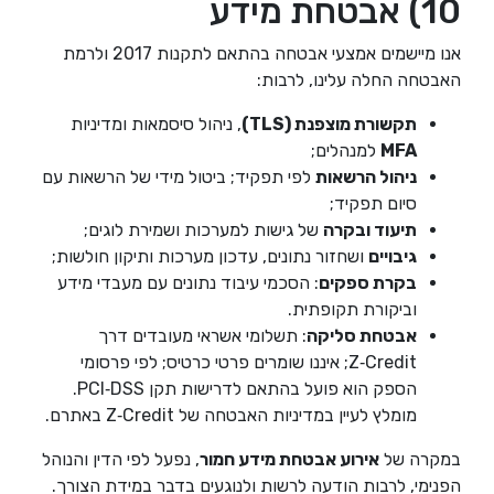
10) אבטחת מידע
אנו מיישמים אמצעי אבטחה בהתאם לתקנות 2017 ולרמת
האבטחה החלה עלינו, לרבות:
תקשורת מוצפנת (TLS)
, ניהול סיסמאות ומדיניות
MFA
למנהלים;
ניהול הרשאות
לפי תפקיד; ביטול מידי של הרשאות עם
סיום תפקיד;
תיעוד ובקרה
של גישות למערכות ושמירת לוגים;
גיבויים
ושחזור נתונים, עדכון מערכות ותיקון חולשות;
בקרת ספקים
: הסכמי עיבוד נתונים עם מעבדי מידע
וביקורת תקופתית.
אבטחת סליקה
: תשלומי אשראי מעובדים דרך
Z‑Credit; איננו שומרים פרטי כרטיס; לפי פרסומי
הספק הוא פועל בהתאם לדרישות תקן
PCI‑DSS
.
מומלץ לעיין במדיניות האבטחה של Z‑Credit באתרם.
במקרה של
אירוע אבטחת מידע חמור
, נפעל לפי הדין והנוהל
הפנימי, לרבות הודעה לרשות ולנוגעים בדבר במידת הצורך.