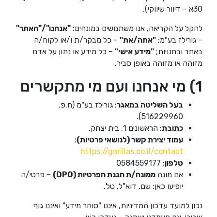
30א – דיוור שיווקי).
להקל על הקריאה, אנו משתמשים במונחים:
"אנחנו"/"האתר"
– גורילז בע"מ;
"אתה/את"
– כל מבקר/ת ו/או לקוח/ה
באתר ובחנויות;
"מידע אישי"
– כל מידע או נתון על אדם
מזוהה או מזוהה באופן סביר.
1) מי אנחנו ועם מי מתקשרים
בעל השליטה במאגר
: גורילז בע"מ (ח.פ.
516229960).
כתובת
: הראשונים 1, בית יצחק.
עמוד יצירת קשר (לנושאי פרטיות)
:
https://gorillas.co.il/contact
טלפון
: 0584559177
אם מונה
ממונה/ת הגנת הפרטיות (DPO)
– פרטי/ה
יופיעו כאן: שם, דוא"ל, טל'.
נכון למועד עדכון המדיניות, איננו "סוחר מידע" ואיננו גוף