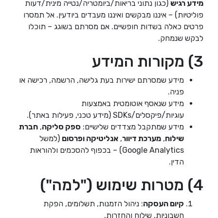
מידע רגיש
(כגון נתוני בריאות/ביומטריה/נטייה מינית/דעות
פוליטיות) – איננו מבקשים ואיננו מעבדים ביודעין. אל תמסרו
פרטים כאלה בשדות חופשיים. אם מסרתם בשוגג – תוכלו
לבקש שנמחק.
3) מקורות המידע
מידע שמסרתם ישירות בעת גלישה, הרשמה, רכישה או
פניה.
מידע שנאסף אוטומטית באמצעות
עוגיות/פיקסלים/SDKs (מידע טכני, פעילות באתר).
מידע שמתקבל מצדדים שלישיים:
ספק סליקה
,
חברת
שילוח
,
מערכת דיוור
,
אנליטיקה ופרסום
(למשל
Google Analytics) – בכפוף להסכמים ולהוראות
הדין.
4) מטרות שימוש ("למה")
קיום העסקה
: ניהול הזמנות, תשלומים, הפקת
חשבוניות, שילוח והחזרות.