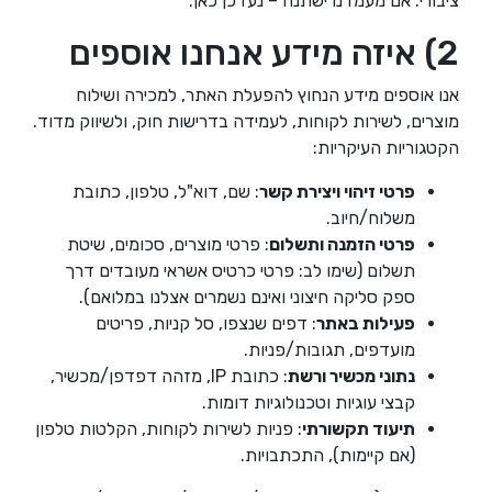
ציבורי. אם מעמדנו ישתנה – נעדכן כאן.
2) איזה מידע אנחנו אוספים
אנו אוספים מידע הנחוץ להפעלת האתר, למכירה ושילוח
מוצרים, לשירות לקוחות, לעמידה בדרישות חוק, ולשיווק מדוד.
הקטגוריות העיקריות:
פרטי זיהוי ויצירת קשר
: שם, דוא"ל, טלפון, כתובת
משלוח/חיוב.
פרטי הזמנה ותשלום
: פרטי מוצרים, סכומים, שיטת
תשלום (שימו לב: פרטי כרטיס אשראי מעובדים דרך
ספק סליקה חיצוני ואינם נשמרים אצלנו במלואם).
פעילות באתר
: דפים שנצפו, סל קניות, פריטים
מועדפים, תגובות/פניות.
נתוני מכשיר ורשת
: כתובת IP, מזהה דפדפן/מכשיר,
קבצי עוגיות וטכנולוגיות דומות.
תיעוד תקשורתי
: פניות לשירות לקוחות, הקלטות טלפון
(אם קיימות), התכתבויות.