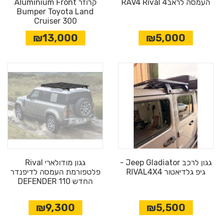
העמסה לראב4 RAV4 Rival
קרוזר Aluminium Front
Bumper Toyota Land
Cruiser 300
₪13,000
₪5,000
גגון לרכב Jeep Gladiator -
גגון מודולארי Rival
גיפ גלדיאטור RIVAL4X4
פלטפורמת העמסה לדיפנדר
החדש DEFENDER 110
₪9,300
₪5,500