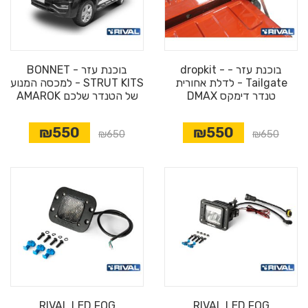
בוכנת עזר - dropkit -
בוכנת עזר - BONNET
Tailgate - לדלת אחורית
STRUT KITS - למכסה המנוע
טנדר דימקס DMAX
של הטנדר שלכם AMAROK
₪550
₪550
₪650
₪650
RIVAL LED FOG
RIVAL LED FOG