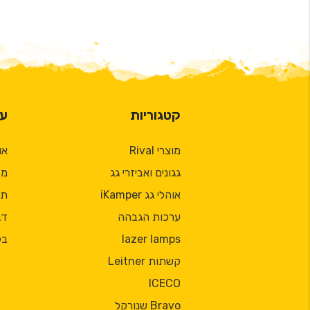
קטגוריות
על
מוצרי Rival
או
גגונים ואביזרי גג
מד
אוהלי גג iKamper
תק
ערכות הגבהה
דב
lazer lamps
בל
קשתות Leitner
ICECO
Bravo שנורקל