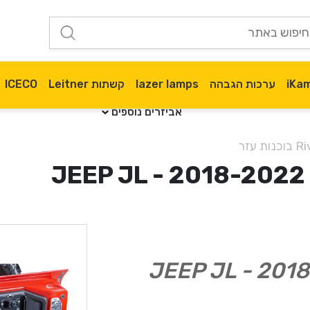
ערכות הגבהה
lazer lamps
קשתות Leitner
ICECO
אביזרים נוספים
 עזר
ף לדלת אחורית JEEP JL - 2018-