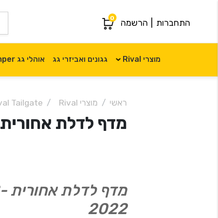
0
התחברות
|
הרשמה
מוצרי Rival
גגונים ואביזרי גג
אוהלי גג iKamper
ראשי
מוצרי Rival
Rival Tailgate בוכנות
מדף לדלת אחורית JEEP JL - 2018-2022
מד
2022