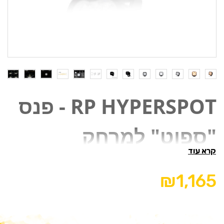
RP HYPERSPOT - פנס
"ספוט" למרחק
קרא עוד
ה-RP Hyperspot הוא נורת LED 'שטח' שנבנתה לביצועים
₪1,165
ועמידות. המנורה כוללת 4x פח פרימיום, בעוצמה גבוהה עם
דירוג הספק כולל של 45W, המנורה מייצרת 4,520 לומן גולמי
המשלבים את האופטיקה האולטרה-רפלקטיבית ומתכתית
בוואקום שתוכננה והונדסה במיוחד כדי לספק אור למרחק