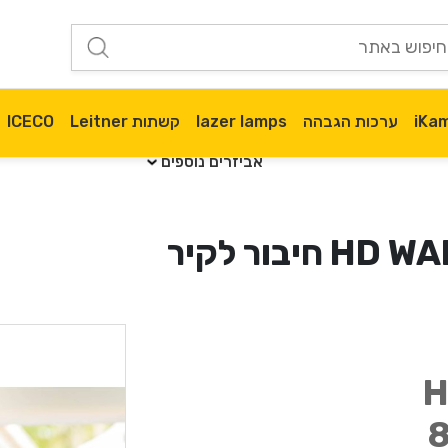
ערכות הגבהה
lazer lamps
קשתות Leitner
ICECO
אביזרים נוספים
יבור לקיר
H
8