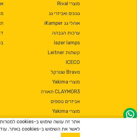
מוצרי Rival
או
גגונים ואביזרי גג
מד
אוהלי גג iKamper
תק
ערכות הגבהה
דב
lazer lamps
בל
קשתות Leitner
ICECO
Bravo שנורקל
מוצרי Yakima
CLAYMOR3 תאורה
אביזרים נוספים
מוצרי Yakima
אתר זה עוש
לאשר את השימוש ב-cookies באתר. עוד מידע על השימוש ב-cookies אפשר לקרוא
® כל הזכויות שמורות 2026