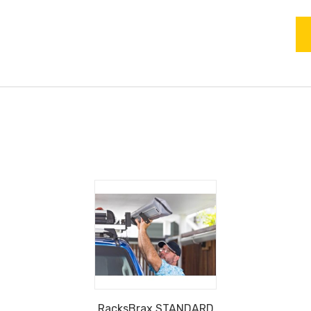
RacksBrax STANDARD