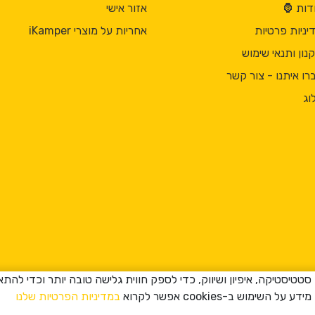
דות 🦍
אזור אישי
יניות פרטיות
אחריות על מוצרי iKamper
נון ותנאי שימוש
רו איתנו - צור קשר
וג
ה שימוש ב-cookies למטרות סטטיסטיקה, איפיון ושיווק, כדי לספק חווית גלישה טובה יות
במדיניות הפרטיות שלנו