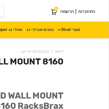
0
התחברות
|
הרשמה
מוצרי Rival
גגונים ואביזרי גג
אוהלי גג iKamper
ראשי
גגונים ואביזרי גג
HD WALL MOUNT 8160 ח
D WALL MOUNT
160 RacksBrax