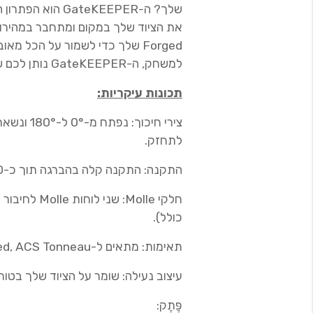
שלך? ה-ateKEEPER
Forged שלך כדי לשמור על הכל מא
למשחק, ה-GateKEEPER נותן לכם שקט נפשי.
תכונות עיקריות:
צירי חיכוך
לתחזק.
התקנה: התקנה קלה בהברגה תוך כ-30 דקות. כל החומרה כלולה.
כולל).
תאימות: מתאים ל-ACS Forged, ACS Tonneau, או ACS No Drill/No Slide.
עיצוב נעילה: שומר על הציוד שלך בטו
פֶּתֶק: