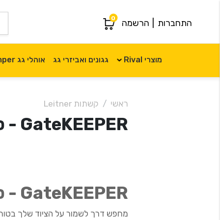
0
התחברות
|
הרשמה
מוצרי Rival
גגונים ואביזרי גג
אוהלי גג iKamper
ראשי
קשתות Leitner
GateKEEPER - סגירה אחורית לקשת
GateKEEPER - סגירה אחורית לקשת
מחפש דרך לשמור על הציוד שלך בטוח