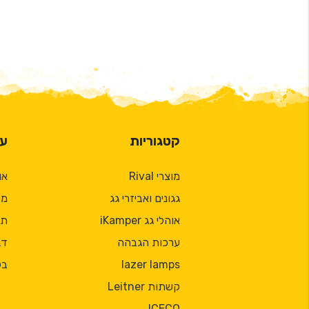
קטגוריות
על
מוצרי Rival
או
גגונים ואביזרי גג
מד
אוהלי גג iKamper
תק
ערכות הגבהה
דב
lazer lamps
בל
קשתות Leitner
ICECO