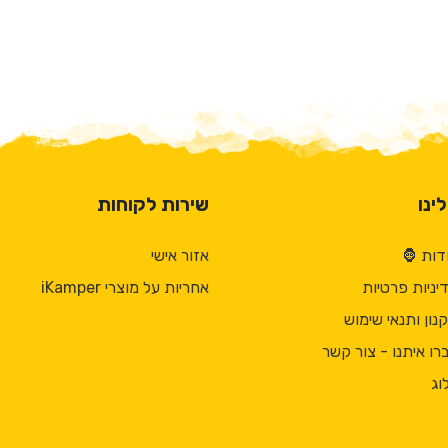
ינו
שירות לקוחות
דות 🦍
אזור אישי
יניות פרטיות
אחריות על מוצרי iKamper
נון ותנאי שימוש
רו איתנו - צור קשר
וג