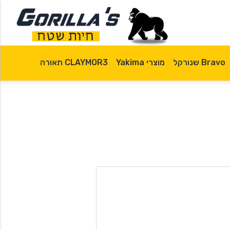
Bravo שנורקל
מוצרי Yakima
CLAYMOR3 תאורה