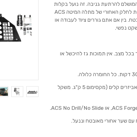
G הוא הפתרון המושלם להרתעת גניבה. זה נועל בקלות
את הציוד שלך במקום ומתחבר במהירות לחלק האחורי של מתלה המיטה ACS
ובטח. בין אם אתם גוררים ציוד לעבודה או
: נפתח מ-0° ל-180° ונשאר בכל מצב. אין תמוכות גז להיכשל או
חלקי Molle: שני לוחות Molle לחיבור אביזרים קלים (מקסימום 5 ק"ג. משקל
ח עם שער אחורי מאובטח וננעל.